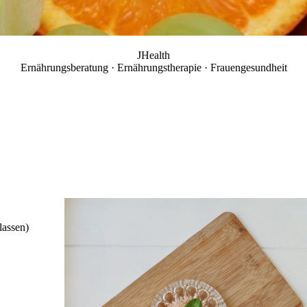
JHealth
Ernährungsberatung · Ernährungstherapie · Frauengesundheit
lassen)