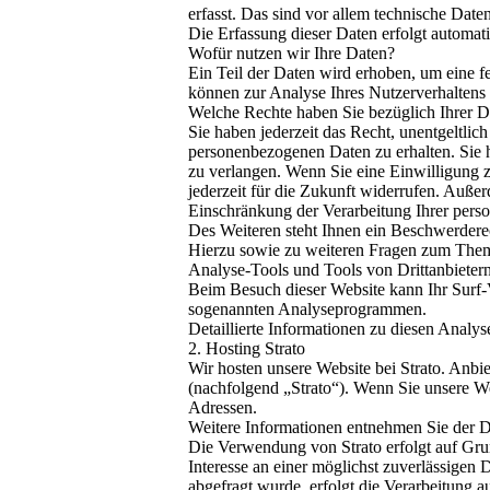
erfasst. Das sind vor allem technische Daten
Die Erfassung dieser Daten erfolgt automati
Wofür nutzen wir Ihre Daten?
Ein Teil der Daten wird erhoben, um eine fe
können zur Analyse Ihres Nutzerverhaltens
Welche Rechte haben Sie bezüglich Ihrer D
Sie haben jederzeit das Recht, unentgeltli
personenbezogenen Daten zu erhalten. Sie 
zu verlangen. Wenn Sie eine Einwilligung z
jederzeit für die Zukunft widerrufen. Auß
Einschränkung der Verarbeitung Ihrer pers
Des Weiteren steht Ihnen ein Beschwerderec
Hierzu sowie zu weiteren Fragen zum Them
Analyse-Tools und Tools von Drittanbieter
Beim Besuch dieser Website kann Ihr Surf-V
sogenannten Analyseprogrammen.
Detaillierte Informationen zu diesen Analy
2. Hosting Strato
Wir hosten unsere Website bei Strato. Anbie
(nachfolgend „Strato“). Wenn Sie unsere Web
Adressen.
Weitere Informationen entnehmen Sie der Da
Die Verwendung von Strato erfolgt auf Grun
Interesse an einer möglichst zuverlässigen 
abgefragt wurde, erfolgt die Verarbeitung 