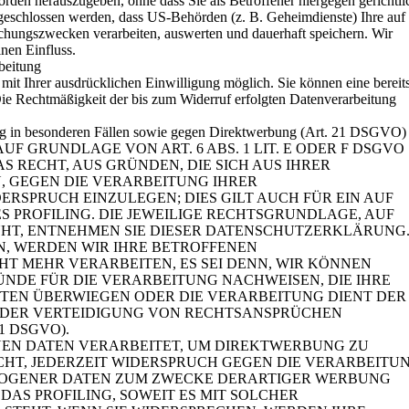
den herauszugeben, ohne dass Sie als Betroffener hiergegen gerichtli
geschlossen werden, dass US-Behörden (z. B. Geheimdienste) Ihre auf
hungszwecken verarbeiten, auswerten und dauerhaft speichern. Wir
inen Einfluss.
beitung
mit Ihrer ausdrücklichen Einwilligung möglich. Sie können eine bereit
 Die Rechtmäßigkeit der bis zum Widerruf erfolgten Datenverarbeitung
ng in besonderen Fällen sowie gegen Direktwerbung (Art. 21 DSGVO)
F GRUNDLAGE VON ART. 6 ABS. 1 LIT. E ODER F DSGVO
AS RECHT, AUS GRÜNDEN, DIE SICH AUS IHRER
, GEGEN DIE VERARBEITUNG IHRER
RSPRUCH EINZULEGEN; DIES GILT AUCH FÜR EIN AUF
 PROFILING. DIE JEWEILIGE RECHTSGRUNDLAGE, AUF
HT, ENTNEHMEN SIE DIESER DATENSCHUTZERKLÄRUNG
N, WERDEN WIR IHRE BETROFFENEN
T MEHR VERARBEITEN, ES SEI DENN, WIR KÖNNEN
DE FÜR DIE VERARBEITUNG NACHWEISEN, DIE IHRE
ITEN ÜBERWIEGEN ODER DIE VERARBEITUNG DIENT DER
DER VERTEIDIGUNG VON RECHTSANSPRÜCHEN
1 DSGVO).
EN DATEN VERARBEITET, UM DIREKTWERBUNG ZU
ECHT, JEDERZEIT WIDERSPRUCH GEGEN DIE VERARBEITU
ZOGENER DATEN ZUM ZWECKE DERARTIGER WERBUNG
 DAS PROFILING, SOWEIT ES MIT SOLCHER