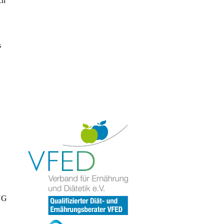
ch
s
.
NG