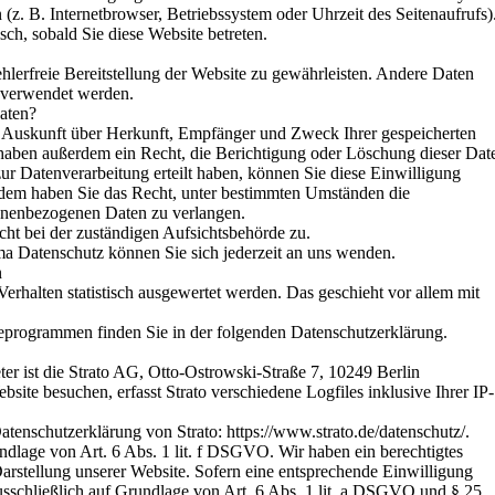
 (z. B. Internetbrowser, Betriebssystem oder Uhrzeit des Seitenaufrufs)
sch, sobald Sie diese Website betreten.
hlerfreie Bereitstellung der Website zu gewährleisten. Andere Daten
 verwendet werden.
aten?
ch Auskunft über Herkunft, Empfänger und Zweck Ihrer gespeicherten
haben außerdem ein Recht, die Berichtigung oder Löschung dieser Dat
ur Datenverarbeitung erteilt haben, können Sie diese Einwilligung
erdem haben Sie das Recht, unter bestimmten Umständen die
onenbezogenen Daten zu verlangen.
ht bei der zuständigen Aufsichtsbehörde zu.
a Datenschutz können Sie sich jederzeit an uns wenden.
n
erhalten statistisch ausgewertet werden. Das geschieht vor allem mit
seprogrammen finden Sie in der folgenden Datenschutzerklärung.
ter ist die Strato AG, Otto-Ostrowski-Straße 7, 10249 Berlin
site besuchen, erfasst Strato verschiedene Logfiles inklusive Ihrer IP-
tenschutzerklärung von Strato: https://www.strato.de/datenschutz/.
dlage von Art. 6 Abs. 1 lit. f DSGVO. Wir haben ein berechtigtes
Darstellung unserer Website. Sofern eine entsprechende Einwilligung
ausschließlich auf Grundlage von Art. 6 Abs. 1 lit. a DSGVO und § 25