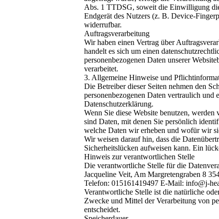
Abs. 1 TTDSG, soweit die Einwilligung die
Endgerät des Nutzers (z. B. Device-Fingerp
widerrufbar.
Auftragsverarbeitung
Wir haben einen Vertrag über Auftragsvera
handelt es sich um einen datenschutzrechtli
personenbezogenen Daten unserer Website
verarbeitet.
3. Allgemeine Hinweise und Pflichtinforma
Die Betreiber dieser Seiten nehmen den Sch
personenbezogenen Daten vertraulich und e
Datenschutzerklärung.
Wenn Sie diese Website benutzen, werden
sind Daten, mit denen Sie persönlich identi
welche Daten wir erheben und wofür wir si
Wir weisen darauf hin, dass die Datenübert
Sicherheitslücken aufweisen kann. Ein lücke
Hinweis zur verantwortlichen Stelle
Die verantwortliche Stelle für die Datenvera
Jacqueline Veit, Am Margretengraben 8 35
Telefon: 015161419497 E-Mail: info@j-hea
Verantwortliche Stelle ist die natürliche od
Zwecke und Mittel der Verarbeitung von p
entscheidet.
Speicherdauer