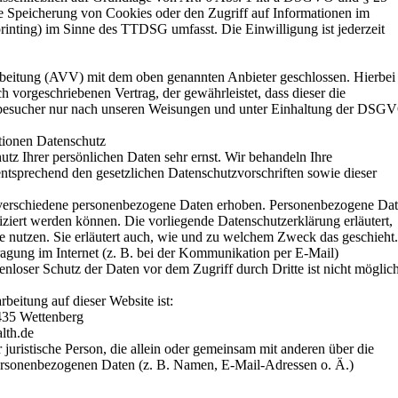
 Speicherung von Cookies oder den Zugriff auf Informationen im
rinting) im Sinne des TTDSG umfasst. Die Einwilligung ist jederzeit
rbeitung (AVV) mit dem oben genannten Anbieter geschlossen. Hierbei
ch vorgeschriebenen Vertrag, der gewährleistet, dass dieser die
besucher nur nach unseren Weisungen und unter Einhaltung der DSG
tionen Datenschutz
utz Ihrer persönlichen Daten sehr ernst. Wir behandeln Ihre
ntsprechend den gesetzlichen Datenschutzvorschriften sowie dieser
 verschiedene personenbezogene Daten erhoben. Personenbezogene Da
fiziert werden können. Die vorliegende Datenschutzerklärung erläutert,
e nutzen. Sie erläutert auch, wie und zu welchem Zweck das geschieht.
ragung im Internet (z. B. bei der Kommunikation per E-Mail)
nloser Schutz der Daten vor dem Zugriff durch Dritte ist nicht möglich
rbeitung auf dieser Website ist:
435 Wettenberg
lth.de
er juristische Person, die allein oder gemeinsam mit anderen über die
ersonenbezogenen Daten (z. B. Namen, E-Mail-Adressen o. Ä.)