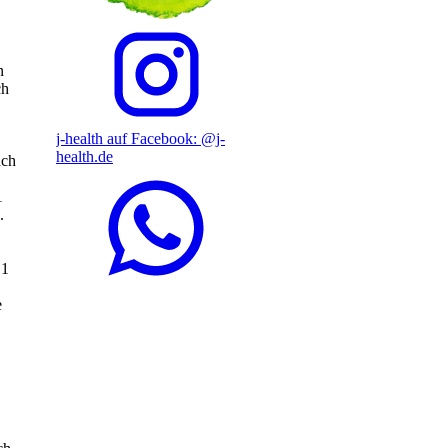
n
ch
j-health auf Facebook: @j-
health.de
ach
1
.
 1
e