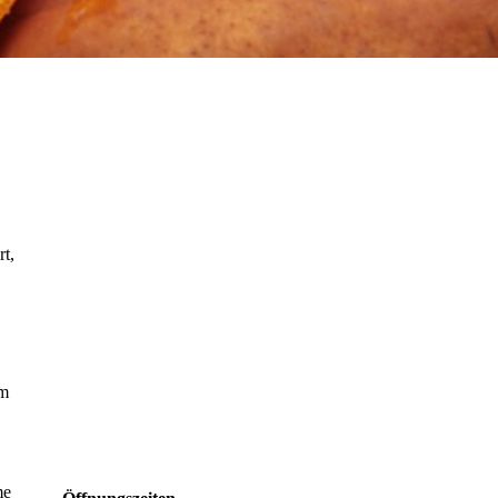
t,
em
me