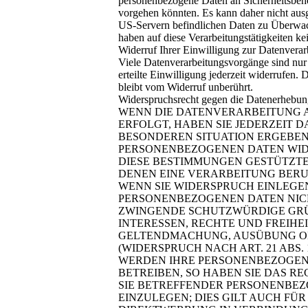
personenbezogene Daten an Sicherheitsbehör
vorgehen könnten. Es kann daher nicht aus
US-Servern befindlichen Daten zu Überwac
haben auf diese Verarbeitungstätigkeiten ke
Widerruf Ihrer Einwilligung zur Datenverar
Viele Datenverarbeitungsvorgänge sind nur 
erteilte Einwilligung jederzeit widerrufen.
bleibt vom Widerruf unberührt.
Widerspruchsrecht gegen die Datenerhebu
WENN DIE DATENVERARBEITUNG AU
ERFOLGT, HABEN SIE JEDERZEIT D
BESONDEREN SITUATION ERGEBEN
PERSONENBEZOGENEN DATEN WIDE
DIESE BESTIMMUNGEN GESTÜTZTES
DENEN EINE VERARBEITUNG BERU
WENN SIE WIDERSPRUCH EINLEGE
PERSONENBEZOGENEN DATEN NICH
ZWINGENDE SCHUTZWÜRDIGE GRÜN
INTERESSEN, RECHTE UND FREIHE
GELTENDMACHUNG, AUSÜBUNG O
(WIDERSPRUCH NACH ART. 21 ABS. 
WERDEN IHRE PERSONENBEZOGEN
BETREIBEN, SO HABEN SIE DAS R
SIE BETREFFENDER PERSONENBE
EINZULEGEN; DIES GILT AUCH FÜR