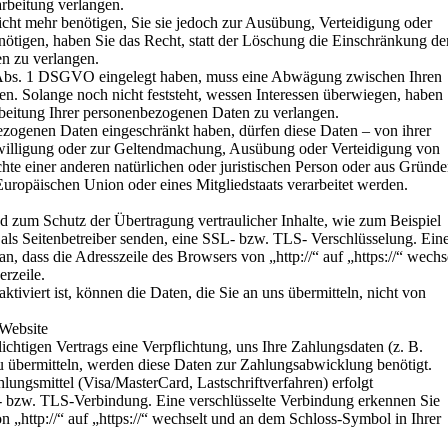
rbeitung verlangen.
ht mehr benötigen, Sie sie jedoch zur Ausübung, Verteidigung oder
igen, haben Sie das Recht, statt der Löschung die Einschränkung de
n zu verlangen.
 Abs. 1 DSGVO eingelegt haben, muss eine Abwägung zwischen Ihren
. Solange noch nicht feststeht, wessen Interessen überwiegen, haben
rbeitung Ihrer personenbezogenen Daten zu verlangen.
ezogenen Daten eingeschränkt haben, dürfen diese Daten – von ihrer
nwilligung oder zur Geltendmachung, Ausübung oder Verteidigung von
te einer anderen natürlichen oder juristischen Person oder aus Gründ
 Europäischen Union oder eines Mitgliedstaats verarbeitet werden.
nd zum Schutz der Übertragung vertraulicher Inhalte, wie zum Beispiel
 als Seitenbetreiber senden, eine SSL- bzw. TLS- Verschlüsselung. Ein
n, dass die Adresszeile des Browsers von „http://“ auf „https://“ wechs
rzeile.
iviert ist, können die Daten, die Sie an uns übermitteln, nicht von
 Website
chtigen Vertrags eine Verpflichtung, uns Ihre Zahlungsdaten (z. B.
übermitteln, werden diese Daten zur Zahlungsabwicklung benötigt.
ungsmittel (Visa/MasterCard, Lastschriftverfahren) erfolgt
L- bzw. TLS-Verbindung. Eine verschlüsselte Verbindung erkennen Sie
n „http://“ auf „https://“ wechselt und an dem Schloss-Symbol in Ihrer