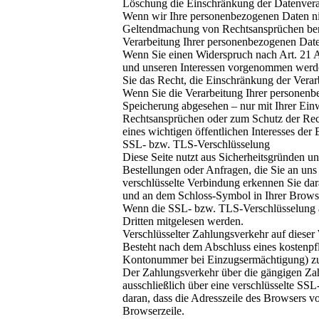
Löschung die Einschränkung der Datenvera
Wenn wir Ihre personenbezogenen Daten nic
Geltendmachung von Rechtsansprüchen benöt
Verarbeitung Ihrer personenbezogenen Date
Wenn Sie einen Widerspruch nach Art. 21
und unseren Interessen vorgenommen werden
Sie das Recht, die Einschränkung der Vera
Wenn Sie die Verarbeitung Ihrer personenb
Speicherung abgesehen – nur mit Ihrer Ei
Rechtsansprüchen oder zum Schutz der Rech
eines wichtigen öffentlichen Interesses der
SSL- bzw. TLS-Verschlüsselung
Diese Seite nutzt aus Sicherheitsgründen u
Bestellungen oder Anfragen, die Sie an uns
verschlüsselte Verbindung erkennen Sie dara
und an dem Schloss-Symbol in Ihrer Browse
Wenn die SSL- bzw. TLS-Verschlüsselung akt
Dritten mitgelesen werden.
Verschlüsselter Zahlungsverkehr auf dieser
Besteht nach dem Abschluss eines kostenpfli
Kontonummer bei Einzugsermächtigung) zu 
Der Zahlungsverkehr über die gängigen Zahl
ausschließlich über eine verschlüsselte SS
daran, dass die Adresszeile des Browsers vo
Browserzeile.