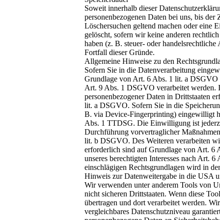
Soweit innerhalb dieser Datenschutzerkläru
personenbezogenen Daten bei uns, bis der Z
Löschersuchen geltend machen oder eine Ei
gelöscht, sofern wir keine anderen rechtli
haben (z. B. steuer- oder handelsrechtliche
Fortfall dieser Gründe.
Allgemeine Hinweise zu den Rechtsgrundlag
Sofern Sie in die Datenverarbeitung eingew
Grundlage von Art. 6 Abs. 1 lit. a DSGVO 
Art. 9 Abs. 1 DSGVO verarbeitet werden. I
personenbezogener Daten in Drittstaaten er
lit. a DSGVO. Sofern Sie in die Speicherun
B. via Device-Fingerprinting) eingewilligt 
Abs. 1 TTDSG. Die Einwilligung ist jederze
Durchführung vorvertraglicher Maßnahmen er
lit. b DSGVO. Des Weiteren verarbeiten wir 
erforderlich sind auf Grundlage von Art. 6
unseres berechtigten Interesses nach Art. 6
einschlägigen Rechtsgrundlagen wird in den
Hinweis zur Datenweitergabe in die USA un
Wir verwenden unter anderem Tools von Unt
nicht sicheren Drittstaaten. Wenn diese Too
übertragen und dort verarbeitet werden. Wi
vergleichbares Datenschutzniveau garantie