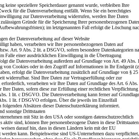
ng keine speziellere Speicherdauer genannt wurde, verbleiben Ihre
weck für die Datenverarbeitung entfällt. Wenn Sie ein berechtigtes
nwilligung zur Datenverarbeitung widerrufen, werden Ihre Daten
ch zulässigen Gründe für die Speicherung Ihrer personenbezogenen Date
 Aufbewahrungsfristen); im letztgenannten Fall erfolgt die Löschung na
en der Datenverarbeitung auf dieser Website
illigt haben, verarbeiten wir Ihre personenbezogenen Daten auf
bzw. Art. 9 Abs. 2 lit. a DSGVO, sofern besondere Datenkategorien n
m Falle einer ausdrücklichen Einwilligung in die Übertragung
folgt die Datenverarbeitung außerdem auf Grundlage von Art. 49 Abs. 
g von Cookies oder in den Zugriff auf Informationen in Ihr Endgerät (z
haben, erfolgt die Datenverarbeitung zusätzlich auf Grundlage von § 25
it widerrufbar. Sind Ihre Daten zur Vertragserfüllung oder zur
forderlich, verarbeiten wir Ihre Daten auf Grundlage des Art. 6 Abs.
Ihre Daten, sofern diese zur Erfüllung einer rechtlichen Verpflichtung
 Abs. 1 lit. c DSGVO. Die Datenverarbeitung kann ferner auf Grundlag
 Abs. 1 lit. f DSGVO erfolgen. Über die jeweils im Einzelfall
 folgenden Absätzen dieser Datenschutzerklärung informiert.
d sonstige Drittstaaten
ernehmen mit Sitz in den USA oder sonstigen datenschutzrechtlich
ls aktiv sind, können Ihre personenbezogene Daten in diese Drittstaaten
r weisen darauf hin, dass in diesen Ländern kein mit der EU
rt werden kann. Beispielsweise sind US-Unternehmen dazu verpflichtet,