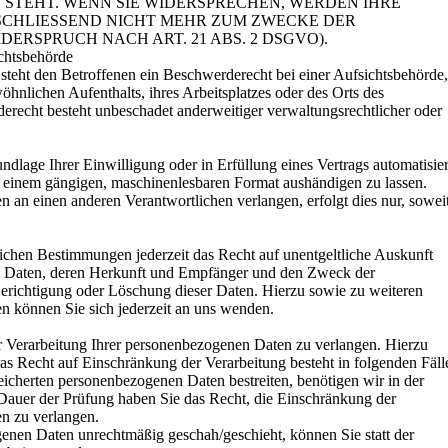
STEHT. WENN SIE WIDERSPRECHEN, WERDEN IHRE
CHLIESSEND NICHT MEHR ZUM ZWECKE DER
RSPRUCH NACH ART. 21 ABS. 2 DSGVO).
chtsbehörde
eht den Betroffenen ein Beschwerderecht bei einer Aufsichtsbehörde,
öhnlichen Aufenthalts, ihres Arbeitsplatzes oder des Orts des
recht besteht unbeschadet anderweitiger verwaltungsrechtlicher oder
ndlage Ihrer Einwilligung oder in Erfüllung eines Vertrags automatisier
 in einem gängigen, maschinenlesbaren Format aushändigen zu lassen.
n an einen anderen Verantwortlichen verlangen, erfolgt dies nur, sowei
ichen Bestimmungen jederzeit das Recht auf unentgeltliche Auskunft
n Daten, deren Herkunft und Empfänger und den Zweck der
Berichtigung oder Löschung dieser Daten. Hierzu sowie zu weiteren
können Sie sich jederzeit an uns wenden.
r Verarbeitung Ihrer personenbezogenen Daten zu verlangen. Hierzu
as Recht auf Einschränkung der Verarbeitung besteht in folgenden Fäll
peicherten personenbezogenen Daten bestreiten, benötigen wir in der
 Dauer der Prüfung haben Sie das Recht, die Einschränkung der
n zu verlangen.
enen Daten unrechtmäßig geschah/geschieht, können Sie statt der