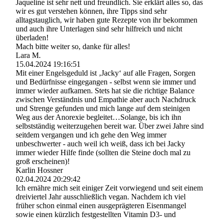
Jaqueline ist sehr nett und freundlich. Sie erklärt alles so, das
wir es gut verstehen können, ihre Tipps sind sehr
alltagstauglich, wir haben gute Rezepte von ihr bekommen
und auch ihre Unterlagen sind sehr hilfreich und nicht
überladen!
Mach bitte weiter so, danke für alles!
Lara M.
15.04.2024
19:16:51
Mit einer Engelsgeduld ist ‚Jacky‘ auf alle Fragen, Sorgen
und Bedürfnisse eingegangen - selbst wenn sie immer und
immer wieder aufkamen. Stets hat sie die richtige Balance
zwischen Verständnis und Empathie aber auch Nachdruck
und Strenge gefunden und mich lange auf dem steinigen
Weg aus der Anorexie begleitet…Solange, bis ich ihn
selbstständig weiterzugehen bereit war. Über zwei Jahre sind
seitdem vergangen und ich gehe den Weg immer
unbeschwerter - auch weil ich weiß, dass ich bei Jacky
immer wieder Hilfe finde (sollten die Steine doch mal zu
groß erscheinen)!
Karlin Hossner
02.04.2024
20:29:42
Ich ernähre mich seit einiger Zeit vorwiegend und seit einem
dreiviertel Jahr ausschließlich vegan. Nachdem ich viel
früher schon einmal einen ausgeprägteren Eisenmangel
sowie einen kürzlich festgestellten Vitamin D3- und