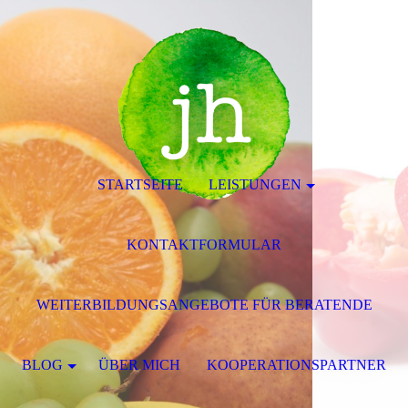
STARTSEITE
LEISTUNGEN
KONTAKTFORMULAR
WEITERBILDUNGSANGEBOTE FÜR BERATENDE
BLOG
ÜBER MICH
KOOPERATIONSPARTNER